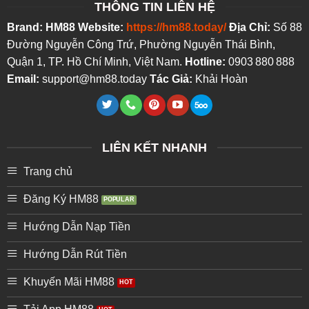
THÔNG TIN LIÊN HỆ
Brand: HM88
Website:
https://hm88.today/
Địa Chỉ:
Số 88
Đường Nguyễn Công Trứ, Phường Nguyễn Thái Bình,
Quận 1, TP. Hồ Chí Minh, Việt Nam.
Hotline:
0903 880 888
Email:
support@hm88.today
Tác Giả:
Khải Hoàn
LIÊN KẾT NHANH
Trang chủ
Đăng Ký HM88
Hướng Dẫn Nạp Tiền
Hướng Dẫn Rút Tiền
Khuyến Mãi HM88