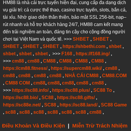
HM88
là nhà cái trực tuyến hiện đại, cung cấp đa dạng dịch
vụ giải trí: cá cược thể thao, casino trực tuyến, slots, bắn cá,
tài xỉu. Nhờ giao diện thân thiện, bảo mật SSL 256-bit, nạp–
rút nhanh và hỗ trợ khách hàng 24/7, HM88 cam kết mang
đến trải nghiệm an toàn, đáng tin cậy cho cộng đồng người
chơi tại Việt Nam và quốc tế. >>>
SHBET
,
SHBET
,
SHBET
,
SHBET
,
SHBET
,
https://shbethi.com
,
shbet
,
shbet
,
shbet
,
shbet
,
>>>
F168
,
https://f168.ing/
,
>>>
cm88
,
cm88
,
CM88
,
CM88
,
CM88
,
CM88
,
https://cm88.fitness/
,
https://supercm88.wiki/
,
cm88
,
cm88
,
cm88
,
cm88
,
cm88
,
NHÀ CÁI CM88
,
CM88.COM
,
CM88 COM
,
cm88
,
cm88
,
cm88
,
cm88
,
cm88
,
>>>
https://sc88.info/
,
https://sc88.plus/
,
SC88 To
,
https://sc88.bio/
,
SC88
,
https://sc88.gifts/
,
https://sc88e.net/
,
SC88
,
https://sc88.land/
,
SC88 Game
,
sc88
,
sc88
,
sc88
,
sc88
,
sc88
,
sc88
,
cm88
,
Điều Khoản Và Điều Kiện
|
Miễn Trừ Trách Nhiệm