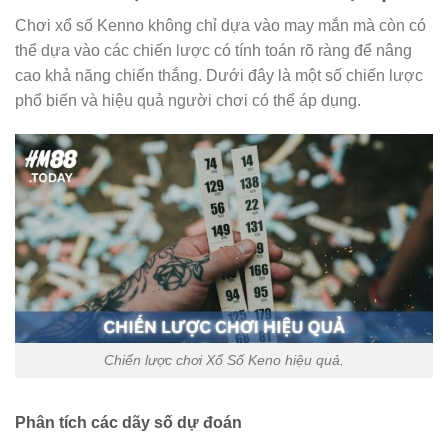
Chơi xổ số Kenno không chỉ dựa vào may mắn mà còn có
thể dựa vào các chiến lược có tính toán rõ ràng để nâng
cao khả năng chiến thắng. Dưới đây là một số chiến lược
phổ biến và hiệu quả người chơi có thể áp dụng.
Chiến lược chơi Xổ Số Keno hiệu quả.
Phân tích các dãy số dự đoán