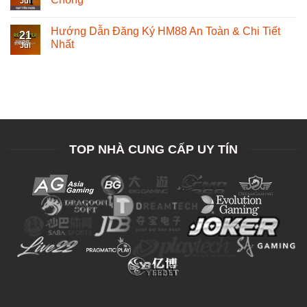
Jul
Hướng Dẫn Đăng Ký HM88 An Toàn & Chi Tiết
21
Nhất
Jul
TOP NHÀ CUNG CẤP UY TÍN