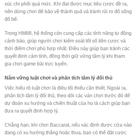
xúc chi phối quá mức. Khi đạt được mục tiêu cược đề ra,
nên dừng chơi để bảo vệ thành quả và tránh rủi ro đổ sông
đổ bể.
Trong HM88, hệ thống còn cung cấp các tính năng tự động
cảnh báo, giúp người chơi kiểm soát tốt số tiền cược và
thời điểm chơi phù hợp nhất. Điều này giúp bạn tránh các
quyết định cảm tính, đồng thời giữ vững tâm lý khi tham
gia chơi game bài trực tuyến.
Nắm vững luật chơi và phân tích tâm lý đối thủ
Việc hiểu rõ luật chơi là điều tối thiểu cần thiết. Ngoài ra,
phân tích tâm lý đối thủ, theo dõi các ván chơi trước đó để
dự đoán xu hướng và chiến thuật của họ là cách giúp bạn
đưa ra quyết định hợp lý.
Chẳng hạn, khi chơi Baccarat, nếu xác định được cửa nào
đang có xu hướng thắng hoặc thua, bạn có thể đặt cược