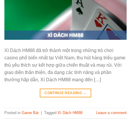
Xì Dách HM88 đã trở thành một trong những trò chơi
casino phổ biến nhất tại Việt Nam, thu hút hàng triệu game
thủ yêu thích sự kết hợp giữa chiến thuật và may rủi. Với
giao diện thân thiện, đa dạng các tính năng và phần
thưởng hấp dẫn, Xì Dách HM88 mang đến […]
CONTINUE READING
→
Posted in
Game Bài
|
Tagged
Xì Dách HM88
Leave a comment