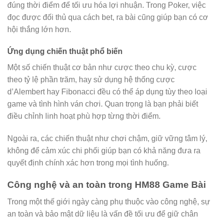
đúng thời điểm để tối ưu hóa lợi nhuận. Trong Poker, việc
đọc được đối thủ qua cách bet, ra bài cũng giúp bạn có cơ
hội thắng lớn hơn.
Ứng dụng chiến thuật phổ biến
Một số chiến thuật cơ bản như cược theo chu kỳ, cược
theo tỷ lệ phần trăm, hay sử dụng hệ thống cược
d’Alembert hay Fibonacci đều có thể áp dụng tùy theo loại
game và tình hình ván chơi. Quan trọng là bạn phải biết
điều chỉnh linh hoạt phù hợp từng thời điểm.
Ngoài ra, các chiến thuật như chơi chậm, giữ vững tâm lý,
không để cảm xúc chi phối giúp bạn có khả năng đưa ra
quyết định chính xác hơn trong mọi tình huống.
Công nghệ và an toàn trong HM88 Game Bài
Trong một thế giới ngày càng phụ thuộc vào công nghệ, sự
an toàn và bảo mật dữ liệu là vấn đề tối ưu để giữ chân