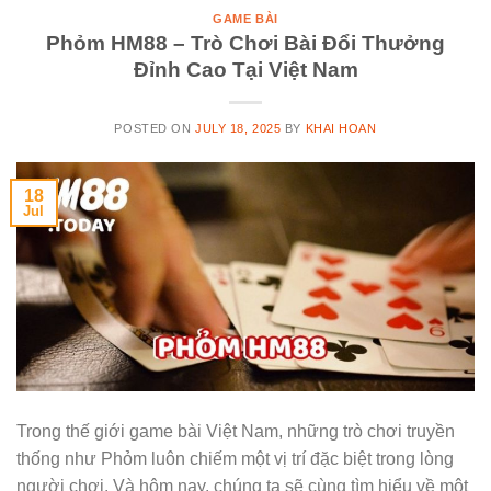
GAME BÀI
Phỏm HM88 – Trò Chơi Bài Đổi Thưởng
Đỉnh Cao Tại Việt Nam
POSTED ON
JULY 18, 2025
BY
KHAI HOAN
18
Jul
Trong thế giới game bài Việt Nam, những trò chơi truyền
thống như Phỏm luôn chiếm một vị trí đặc biệt trong lòng
người chơi. Và hôm nay, chúng ta sẽ cùng tìm hiểu về một