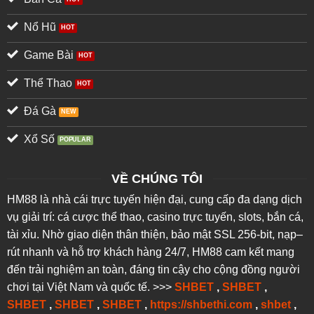
Nổ Hũ
Game Bài
Thể Thao
Đá Gà
Xổ Số
VỀ CHÚNG TÔI
HM88
là nhà cái trực tuyến hiện đại, cung cấp đa dạng dịch
vụ giải trí: cá cược thể thao, casino trực tuyến, slots, bắn cá,
tài xỉu. Nhờ giao diện thân thiện, bảo mật SSL 256-bit, nạp–
rút nhanh và hỗ trợ khách hàng 24/7, HM88 cam kết mang
đến trải nghiệm an toàn, đáng tin cậy cho cộng đồng người
chơi tại Việt Nam và quốc tế. >>>
SHBET
,
SHBET
,
SHBET
,
SHBET
,
SHBET
,
https://shbethi.com
,
shbet
,