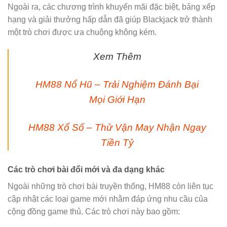
Ngoài ra, các chương trình khuyến mãi đặc biệt, bảng xếp
hạng và giải thưởng hấp dẫn đã giúp Blackjack trở thành
một trò chơi được ưa chuộng không kém.
Xem Thêm
HM88 Nổ Hũ – Trải Nghiệm Đánh Bại
Mọi Giới Hạn
HM88 Xổ Số – Thử Vận May Nhận Ngay
Tiền Tỷ
Các trò chơi bài đổi mới và đa dạng khác
Ngoài những trò chơi bài truyền thống, HM88 còn liên tục
cập nhật các loại game mới nhằm đáp ứng nhu cầu của
cộng đồng game thủ. Các trò chơi này bao gồm: