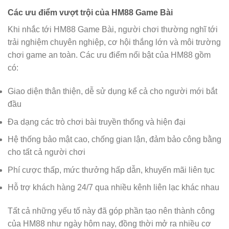
Các ưu điểm vượt trội của HM88 Game Bài
Khi nhắc tới HM88 Game Bài, người chơi thường nghĩ tới
trải nghiệm chuyên nghiệp, cơ hội thắng lớn và môi trường
chơi game an toàn. Các ưu điểm nổi bật của HM88 gồm
có:
Giao diện thân thiện, dễ sử dụng kể cả cho người mới bắt
đầu
Đa dạng các trò chơi bài truyền thống và hiện đại
Hệ thống bảo mật cao, chống gian lận, đảm bảo công bằng
cho tất cả người chơi
Phí cược thấp, mức thưởng hấp dẫn, khuyến mãi liên tục
Hỗ trợ khách hàng 24/7 qua nhiều kênh liên lạc khác nhau
Tất cả những yếu tố này đã góp phần tạo nên thành công
của HM88 như ngày hôm nay, đồng thời mở ra nhiều cơ