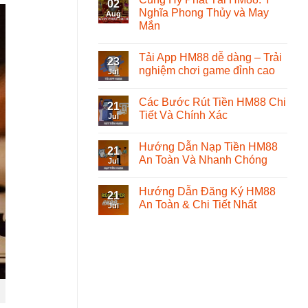
02
Nghĩa Phong Thủy và May
Aug
Mắn
Tải App HM88 dễ dàng – Trải
23
nghiệm chơi game đỉnh cao
Jul
Các Bước Rút Tiền HM88 Chi
21
Tiết Và Chính Xác
Jul
Hướng Dẫn Nạp Tiền HM88
21
An Toàn Và Nhanh Chóng
Jul
Hướng Dẫn Đăng Ký HM88
21
An Toàn & Chi Tiết Nhất
Jul