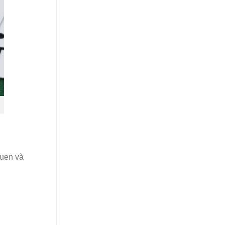
quen và