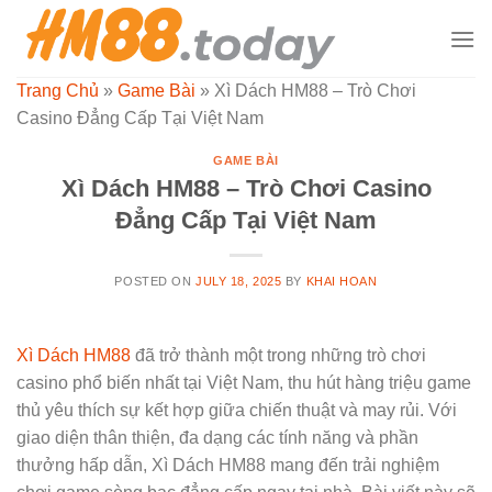
Skip
to
content
Trang Chủ
»
Game Bài
»
Xì Dách HM88 – Trò Chơi
Casino Đẳng Cấp Tại Việt Nam
GAME BÀI
Xì Dách HM88 – Trò Chơi Casino
Đẳng Cấp Tại Việt Nam
POSTED ON
JULY 18, 2025
BY
KHAI HOAN
Xì Dách HM88
đã trở thành một trong những trò chơi
casino phổ biến nhất tại Việt Nam, thu hút hàng triệu game
thủ yêu thích sự kết hợp giữa chiến thuật và may rủi. Với
giao diện thân thiện, đa dạng các tính năng và phần
thưởng hấp dẫn, Xì Dách HM88 mang đến trải nghiệm