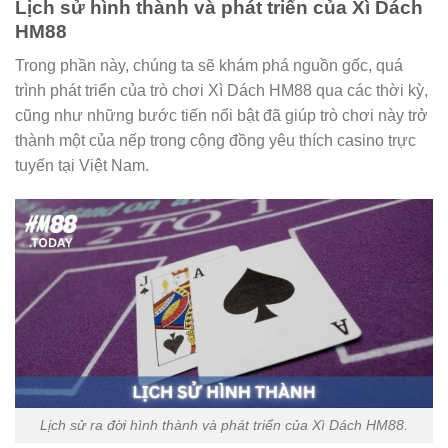
Lịch sử hình thành và phát triển của Xì Dách
HM88
Trong phần này, chúng ta sẽ khám phá nguồn gốc, quá
trình phát triển của trò chơi Xì Dách HM88 qua các thời kỳ,
cũng như những bước tiến nổi bật đã giúp trò chơi này trở
thành một của nếp trong cộng đồng yêu thích casino trực
tuyến tại Việt Nam.
Lịch sử ra đời hình thành và phát triển của Xì Dách HM88.