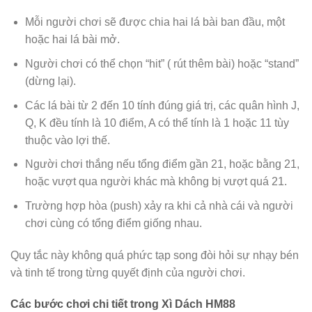
Mỗi người chơi sẽ được chia hai lá bài ban đầu, một
hoặc hai lá bài mở.
Người chơi có thể chọn “hit” ( rút thêm bài) hoặc “stand”
(dừng lại).
Các lá bài từ 2 đến 10 tính đúng giá trị, các quân hình J,
Q, K đều tính là 10 điểm, A có thể tính là 1 hoặc 11 tùy
thuộc vào lợi thế.
Người chơi thắng nếu tổng điểm gần 21, hoặc bằng 21,
hoặc vượt qua người khác mà không bị vượt quá 21.
Trường hợp hòa (push) xảy ra khi cả nhà cái và người
chơi cùng có tổng điểm giống nhau.
Quy tắc này không quá phức tạp song đòi hỏi sự nhạy bén
và tinh tế trong từng quyết định của người chơi.
Các bước chơi chi tiết trong Xì Dách HM88