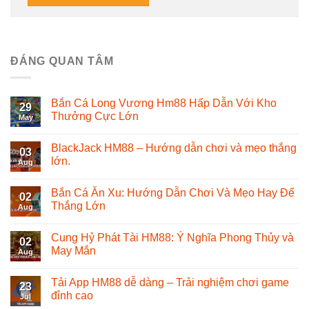
ĐÁNG QUAN TÂM
Bắn Cá Long Vương Hm88 Hấp Dẫn Với Kho
29
Thưởng Cực Lớn
May
BlackJack HM88 – Hướng dẫn chơi và mẹo thắng
03
lớn.
Aug
Bắn Cá Ăn Xu: Hướng Dẫn Chơi Và Mẹo Hay Để
02
Thắng Lớn
Aug
Cung Hỷ Phát Tài HM88: Ý Nghĩa Phong Thủy và
02
May Mắn
Aug
Tải App HM88 dễ dàng – Trải nghiệm chơi game
23
đỉnh cao
Jul