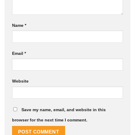
Name
*
Email
*
Website
Save my name, email, and website in this
browser for the next time I comment.