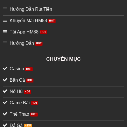
Hướng Dẫn Rút Tiền
Khuyến Mãi HM88
Tải App HM88
Hướng Dẫn
CHUYÊN MỤC
Casino
Bắn Cá
Nổ Hũ
Game Bài
Thể Thao
Đá Gà