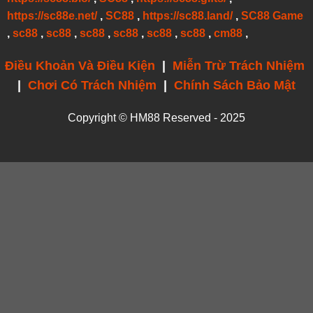
https://sc88e.net/
,
SC88
,
https://sc88.land/
,
SC88 Game
,
sc88
,
sc88
,
sc88
,
sc88
,
sc88
,
sc88
,
cm88
,
Điều Khoản Và Điều Kiện
|
Miễn Trừ Trách Nhiệm
|
Chơi Có Trách Nhiệm
|
Chính Sách Bảo Mật
Copyright © HM88 Reserved - 2025