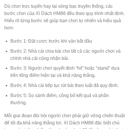
Dù chơi trực tuyến hay tại sòng bạc truyền thống, các
bước chơi của Xì Dách HM88 đều theo quy trình nhất định.
Hiểu rõ từng bước sẽ giúp bạn chơi tự nhiên và hiệu quả
hơn:
Bước 1: Đặt cược trước khi ván bắt đầu
Bước 2: Nhà cái chia bài cho tất cả các người chơi và
chính nhà cái cũng nhận bài.
Bước 3: Người chơi quyết định “hit” hoặc “stand” dựa
trên tổng điểm hiện tại và khả năng thắng.
Bước 4: Nhà cái tiếp tục rút bài theo luật đã quy định.
Bước 5: So sánh điểm, công bố kết quả và phân
thưởng.
Mỗi giai đoạn đòi hỏi người chơi phải giữ vững chiến thuật
để tối đa khả năng thắng lợi. Xì Dách HM88 đặc biệt chú