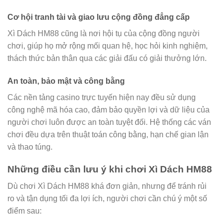
Cơ hội tranh tài và giao lưu cộng đồng đẳng cấp
Xì Dách HM88 cũng là nơi hội tụ của cộng đồng người
chơi, giúp họ mở rộng mối quan hệ, học hỏi kinh nghiệm,
thách thức bản thân qua các giải đấu có giải thưởng lớn.
An toàn, bảo mật và công bằng
Các nền tảng casino trực tuyến hiện nay đều sử dụng
công nghệ mã hóa cao, đảm bảo quyền lợi và dữ liệu của
người chơi luôn được an toàn tuyệt đối. Hệ thống các ván
chơi đều dựa trên thuật toán công bằng, hạn chế gian lận
và thao túng.
Những điều cần lưu ý khi chơi Xì Dách HM88
Dù chơi Xì Dách HM88 khá đơn giản, nhưng để tránh rủi
ro và tận dụng tối đa lợi ích, người chơi cần chú ý một số
điểm sau: