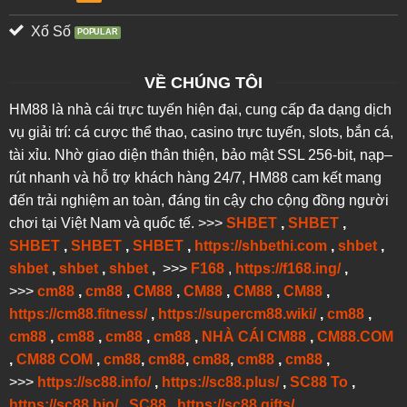
Xổ Số
VỀ CHÚNG TÔI
HM88
là nhà cái trực tuyến hiện đại, cung cấp đa dạng dịch
vụ giải trí: cá cược thể thao, casino trực tuyến, slots, bắn cá,
tài xỉu. Nhờ giao diện thân thiện, bảo mật SSL 256-bit, nạp–
rút nhanh và hỗ trợ khách hàng 24/7, HM88 cam kết mang
đến trải nghiệm an toàn, đáng tin cậy cho cộng đồng người
chơi tại Việt Nam và quốc tế. >>>
SHBET
,
SHBET
,
SHBET
,
SHBET
,
SHBET
,
https://shbethi.com
,
shbet
,
shbet
,
shbet
,
shbet
,
>>>
F168
,
https://f168.ing/
,
>>>
cm88
,
cm88
,
CM88
,
CM88
,
CM88
,
CM88
,
https://cm88.fitness/
,
https://supercm88.wiki/
,
cm88
,
cm88
,
cm88
,
cm88
,
cm88
,
NHÀ CÁI CM88
,
CM88.COM
,
CM88 COM
,
cm88
,
cm88
,
cm88
,
cm88
,
cm88
,
>>>
https://sc88.info/
,
https://sc88.plus/
,
SC88 To
,
https://sc88.bio/
,
SC88
,
https://sc88.gifts/
,